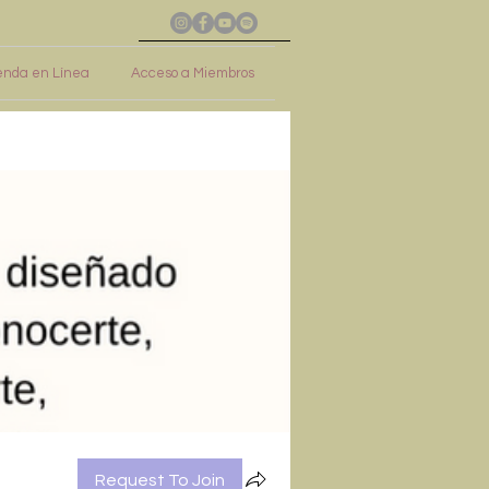
enda en Línea
Acceso a Miembros
Request To Join