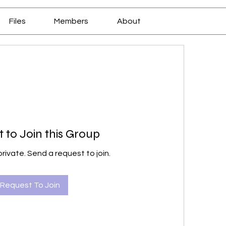
Files
Members
About
 to Join this Group
private. Send a request to join.
Request To Join