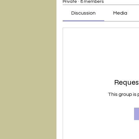
Private
·
8 members
Discussion
Media
Request
This group is 