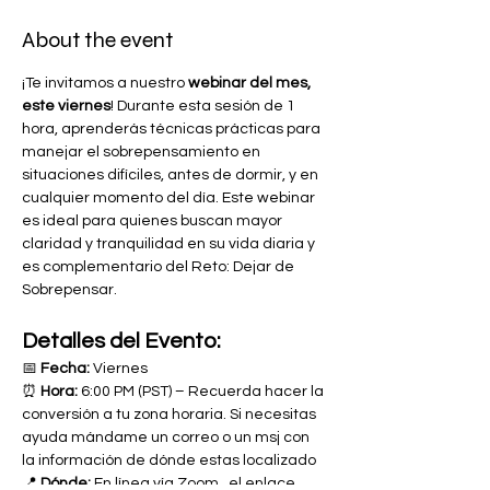
About the event
¡Te invitamos a nuestro 
webinar del mes, 
este viernes
! Durante esta sesión de 1 
hora, aprenderás técnicas prácticas para 
manejar el sobrepensamiento en 
situaciones difíciles, antes de dormir, y en 
cualquier momento del día. Este webinar 
es ideal para quienes buscan mayor 
claridad y tranquilidad en su vida diaria y 
es complementario del Reto: Dejar de 
Sobrepensar. 
Detalles del Evento:
📅 
Fecha:
 Viernes
⏰ 
Hora:
 6:00 PM (PST) – Recuerda hacer la 
conversión a tu zona horaria. Si necesitas 
ayuda mándame un correo o un msj con 
la información de dónde estas localizado
📍 
Dónde:
 En línea vía Zoom , el enlace 