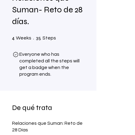
Suman- Reto de 28
días.
4 Weeks
35 Steps
4
35
Weeks
Steps
Everyone who has
completed all the steps will
get a badge when the
program ends.
De qué trata
Relaciones que Suman: Reto de
28 Días