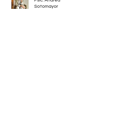
Psic. Andrea
Sotomayor
Precio
5 Plans Available, From
CA$20/month
Comparte
Unirme al Curso