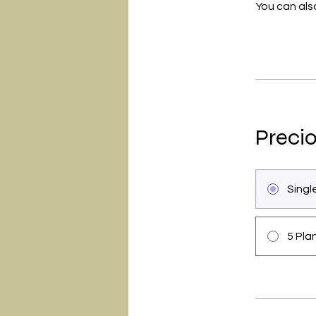
You can also
Preci
Sing
5 Pla