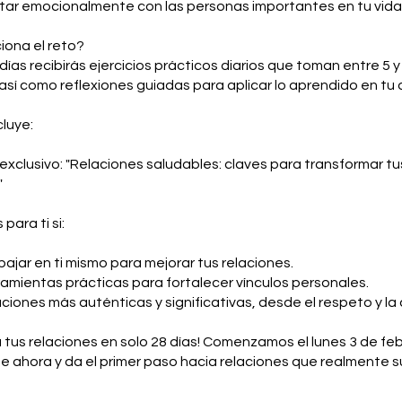
ar emocionalmente con las personas importantes en tu vida
iona el reto?
días recibirás ejercicios prácticos diarios que toman entre 5 
 así como reflexiones guiadas para aplicar lo aprendido en tu d
luye:
exclusivo: "Relaciones saludables: claves para transformar tu
"
para ti si:
bajar en ti mismo para mejorar tus relaciones.
amientas prácticas para fortalecer vínculos personales.
ciones más auténticas y significativas, desde el respeto y la
 tus relaciones en solo 28 días! Comenzamos el lunes 3 de feb
te ahora y da el primer paso hacia relaciones que realmente 