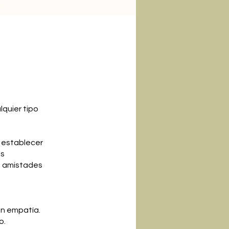
lquier tipo
 establecer
ás
a, amistades
on empatía.
o.