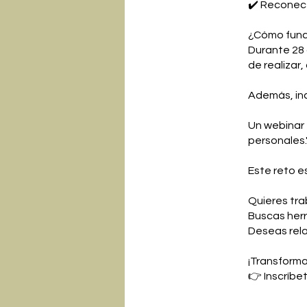
✔️ Reconect
¿Cómo func
Durante 28 
de realizar,
Además, inc
Un webinar 
personales.
Este reto es 
Quieres tra
Buscas herr
Deseas rela
¡Transforma
👉 Inscríbe