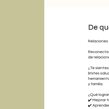
De qu
Relaciones
Reconecta c
de relacione
¿Te sientes
límites sal
herramienta
y familia.
¿Qué lograr
✔️ Mejorar 
✔️ Aprender