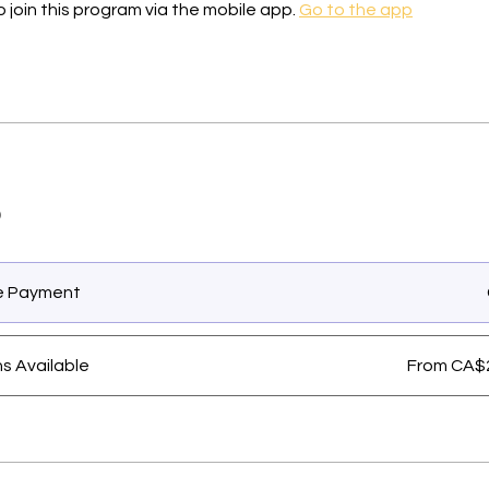
 join this program via the mobile app.
Go to the app
o
le Payment
ns Available
From CA$