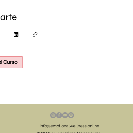
arte
l Curso
info@emotionalwellness.online