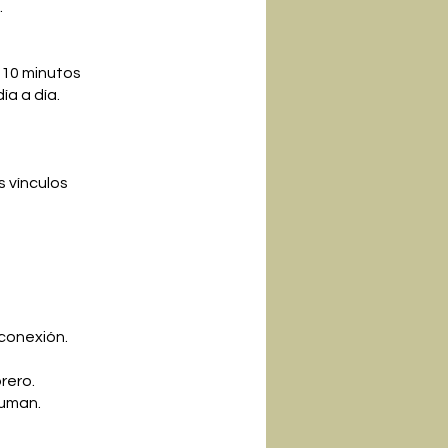
.
y 10 minutos
ía a día.
s vínculos
 conexión.
rero.
suman.