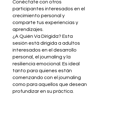
Conéctate con otros
participantes interesados en el
crecimiento personal y
comparte tus experiencias y
aprendizajes.
¿A Quién Va Dirigida? Esta
sesión está dirigida a adultos
interesados en el desarrollo
personal, el journaling y la
resiliencia emocional. Es ideal
tanto para quienes están
comenzando con el journaling
como para aquellos que desean
profundizar en su práctica.
¡Inscríbete ahora y comienza a
fortalecer tu resiliencia!
También puedes unirte a este
programa desde la app.
Ir a la