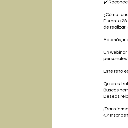
✔️ Reconect
¿Cómo func
Durante 28 
de realizar,
Además, inc
Un webinar 
personales.
Este reto es 
Quieres tra
Buscas herr
Deseas rela
¡Transforma
👉 Inscríbe