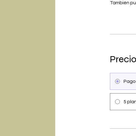
También pu
Preci
Pago
5 pla