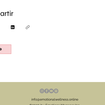
rtir
e
info@emotionalwellness.online