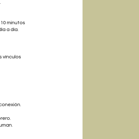
.
y 10 minutos
ía a día.
s vínculos
 conexión.
rero.
suman.