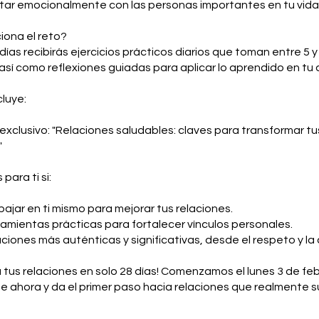
ar emocionalmente con las personas importantes en tu vida
iona el reto?
días recibirás ejercicios prácticos diarios que toman entre 5 
 así como reflexiones guiadas para aplicar lo aprendido en tu d
luye:
exclusivo: "Relaciones saludables: claves para transformar tu
"
para ti si:
bajar en ti mismo para mejorar tus relaciones.
amientas prácticas para fortalecer vínculos personales.
ciones más auténticas y significativas, desde el respeto y la
 tus relaciones en solo 28 días! Comenzamos el lunes 3 de feb
te ahora y da el primer paso hacia relaciones que realmente 