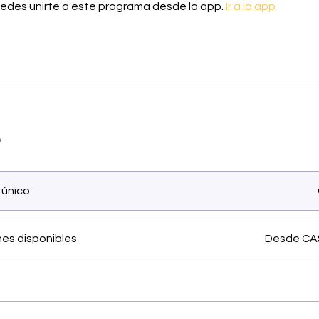
edes unirte a este programa desde la app.
Ir a la app
o
 único
nes disponibles
Desde CA