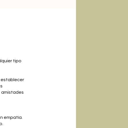
lquier tipo
 establecer
ás
a, amistades
on empatía.
o.