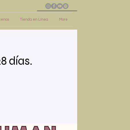
cenos
Tienda en Línea
More
8 días.