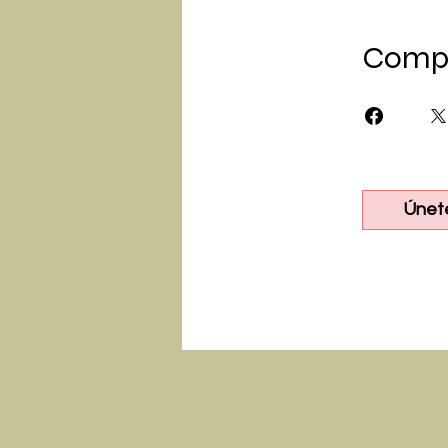
Compa
Únet