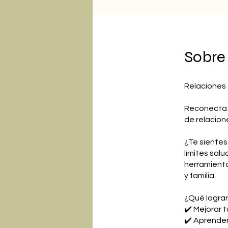
Sobre
Relaciones
Reconecta c
de relacione
¿Te sientes
límites sal
herramienta
y familia.
¿Qué lograr
✔️ Mejorar 
✔️ Aprender