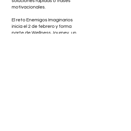
soluciones rápidas o frases
motivacionales.
El reto Enemigos Imaginarios
inicia el 2 de febrero y forma
parte de Wellness Journey, un
espacio de acompañamiento
emocional diseñado para
ayudarte a vivir con mayor
claridad y menos desgaste
interno.
También puedes unirte a este
programa desde la app.
Ir a la
app
Instructores